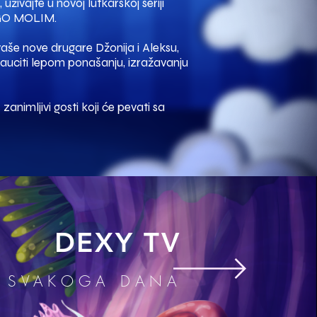
uživajte u novoj lutkarskoj seriji
GO MOLIM.
aše nove drugare Džonija i Aleksu,
nauciti lepom ponašanju, izražavanju
zanimljivi gosti koji će pevati sa
DEXY TV
SVAKOGA DANA