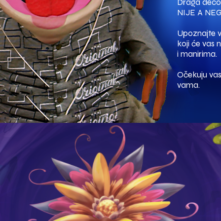
Draga deco, 
NIJE A NE
Upoznajte v
koji će vas 
i manirima.
Očekuju vas 
vama.