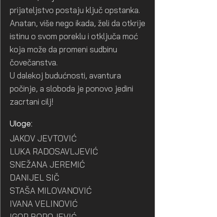
prijateljstvo postaju ključ opstanka.
Anatan, više nego ikada, želi da otkrije
istinu o svom poreklu i otključa moć
koja može da promeni sudbinu
čovečanstva.
U dalekoj budućnosti, avantura
počinje, a sloboda je ponovo jedini
zacrtani cilj!
Uloge:
JAKOV JEVTOVIĆ
LUKA RADOSAVLJEVIĆ
SNEŽANA JEREMIĆ
DANIJEL SIČ
STAŠA MILOVANOVIĆ
IVANA VELINOVIĆ
IGOR BOROJEVIĆ