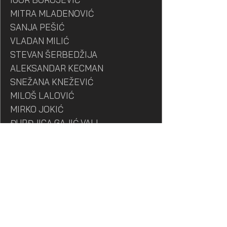
MITRA MLADENOVIĆ
SANJA PEŠIĆ
VLADAN MILIĆ
STEVAN ŠERBEDŽIJA
ALEKSANDAR KECMAN
SNEŽANA KNEŽEVIĆ
MILOŠ LALOVIĆ
MIRKO JOKIĆ
ĐURĐJICA GAJIĆ VALI
GORAN BALANČEVIĆ
MATIJA ŽIVKOVIĆ
JOVANA BERIĆ
MARKO ĆIRKOVIĆ
MITAR MILIČEVIĆ
PETAR ARSIĆ
KRIS GAVRIĆ