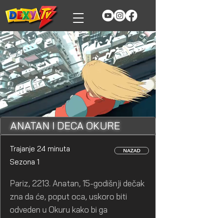
ANATAN I DECA OKURE
Trajanje 24 minuta
NAZAD
Sezona 1
Pariz, 2213. Anatan, 15-godišnji dečak
zna da će, poput oca, uskoro biti
odveden u Okuru kako bi ga