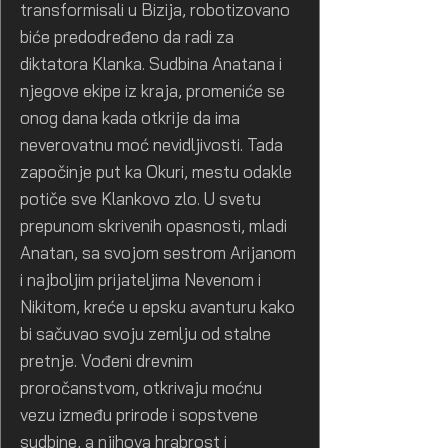
transformisali u Bizija, robotizovano
biće predodređeno da radi za
diktatora Klanka. Sudbina Anatana i
njegove ekipe iz kraja, promeniće se
onog dana kada otkrije da ima
neverovatnu moć nevidljivosti. Tada
započinje put ka Okuri, mestu odakle
potiče sve Klankovo zlo. U svetu
prepunom skrivenih opasnosti, mladi
Anatan, sa svojom sestrom Arijanom
i najboljim prijateljima Nevenom i
Nikitom, kreće u epsku avanturu kako
bi sačuvao svoju zemlju od stalne
pretnje. Vođeni drevnim
proročanstvom, otkrivaju moćnu
vezu između prirode i sopstvene
sudbine, a njihova hrabrost i