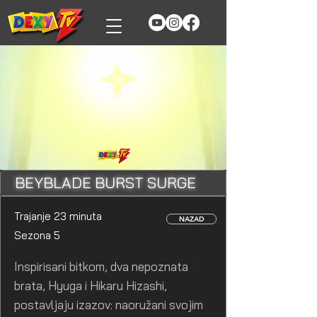
BEYBLADE BURST SURGE
Trajanje 23 minuta
NAZAD
Sezona 5
Inspirisani bitkom, dva nepoznata
brata, Hyuga i Hikaru Hizashi,
postavljaju izazov: naoružani svojim