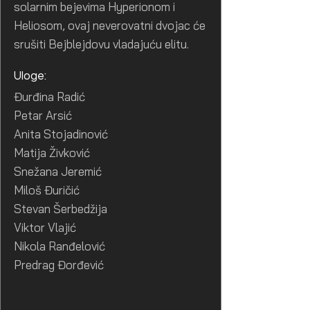
solarnim bejevima Hyperionom i
Heliosom, ovaj neverovatni dvojac će
srušiti Bejblejdovu vladajuću elitu.
Uloge:
Đurđina Radić
Petar Arsić
Anita Stojadinović
Matija Živković
Snežana Jeremić
Miloš Đuričić
Stevan Šerbedžija
Viktor Vlajić
Nikola Ranđelović
Predrag Đorđević