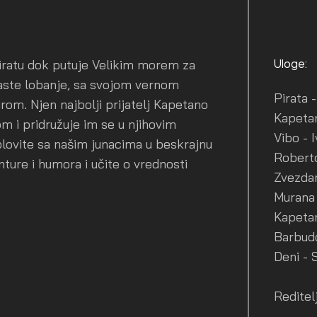
Piratu dok putuje Velikim morem za
Uloge:
aste lobanje, sa svojom vernom
Pirata 
om. Njen najbolji prijatelj Kapetano
Kapetan
m i pridružuje im se u njihovim
Vibo - 
plovite sa našim junacima u beskrajnu
Roberto
ture i humora i učite o vrednosti
Zvezdan
Murana 
Kapetan
Barbudo
Deni - 
Reditelj