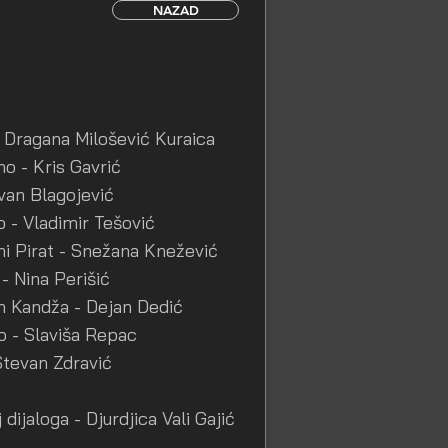
NAZAD
- Dragana Milošević Kuraica
o - Kris Gavrić
Ivan Blagojević
 - Vladimir Tešović
i Pirat - Snežana Knežević
- Nina Perišić
 Kandža - Dejan Dedić
 - Slaviša Repac
Stevan Zdravić
 dijaloga - Djurdjica Vali Gajić