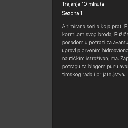
Trajanje 10 minuta
Sezona 1
Animirana serija koja prati 
kormilom svog broda, Ružič
posadom u potrazi za avantur
upravlja crvenim hidroaviono
nautičkim istraživanjima. Za
potragu za blagom punu avan
timskog rada i prijateljstva.